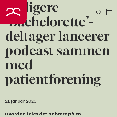
Tidligere
Spring
til
indhold
‘Bachelorette’-
deltager lancerer
podcast sammen
med
patientforening
21. januar 2025
Hvordan føles det at bære på en