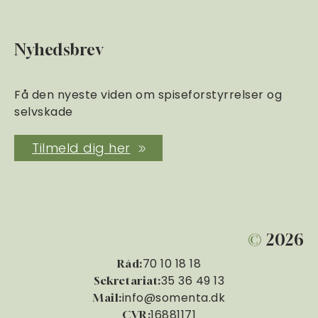
Nyhedsbrev
Få den nyeste viden om spiseforstyrrelser og
selvskade
Tilmeld dig her
©
2026
70 10 18 18
Råd:
35 36 49 13
Sekretariat:
info@somenta.dk
Mail:
16881171
CVR: