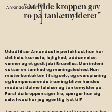
“At fylde kroppen gav
Amanda Husum
ro på tankemylderet”
Udadtil ser Amandas liv perfekt ud, hun har
det hele: kæreste, lejlighed, uddannelse,
venner og et godt job i Bruxelles. Men indeni
vokser en tomhed og meningsløshed. Hun
mister kontakten til sig selv, og overspisning
og kompenserende træning bliver hendes
måde at dulme følelser og tankemylder på.
Først da kroppen siger fra, spørger hun sig
selv: hvad har jeg egentlig lyst til?
Jeg er vokset op med meget ro i kroppen og har