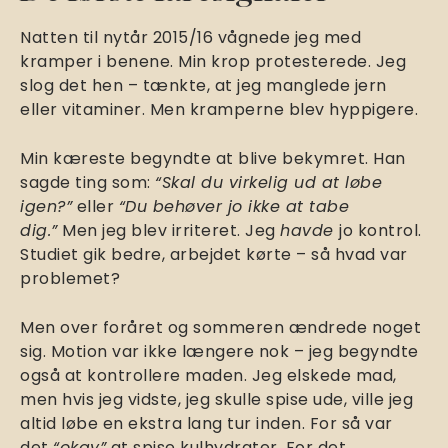
Natten til nytår 2015/16 vågnede jeg med
kramper i benene. Min krop protesterede. Jeg
slog det hen – tænkte, at jeg manglede jern
eller vitaminer. Men kramperne blev hyppigere.
Min kæreste begyndte at blive bekymret. Han
sagde ting som:
“Skal du virkelig ud at løbe
igen?”
eller
“Du behøver jo ikke at tabe
dig.”
Men jeg blev irriteret. Jeg
havde
jo kontrol.
Studiet gik bedre, arbejdet kørte – så hvad var
problemet?
Men over foråret og sommeren ændrede noget
sig. Motion var ikke længere nok – jeg begyndte
også at kontrollere maden. Jeg elskede mad,
men hvis jeg vidste, jeg skulle spise ude, ville jeg
altid løbe en ekstra lang tur inden. For så var
det
“okay”
at spise kulhydrater. For det