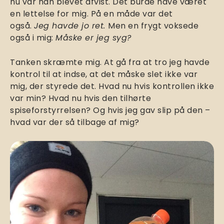
nu var han blevet afvist. Det burde have været
en lettelse for mig. På en måde var det
også.
Jeg havde jo ret.
Men en frygt voksede
også i mig:
Måske er jeg syg?
Tanken skræmte mig. At gå fra at tro jeg havde
kontrol til at indse, at det måske slet ikke var
mig, der styrede det. Hvad nu hvis kontrollen ikke
var min? Hvad nu hvis den tilhørte
spiseforstyrrelsen? Og hvis jeg gav slip på den –
hvad var der så tilbage af mig?