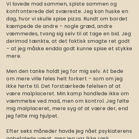
Vi lavede mad sammen, spiste sammen og
konfronterede det sværeste. Jeg kan huske en
dag, hvor vi skulle spise pizza. Rundt om bordet
kæmpede de andre – nogle græd, andre
væmmedes, tvang sig selv til at tage en bid. Jeg
derimod tænkte, at det faktisk smagte ret godt
– at jeg måske endda godt kunne spise et stykke
mere.
Men den tanke holdt jeg for mig selv. At bede
om mere ville føles helt forkert – som om jeg
ikke hørte til. Det forstærkede følelsen af at
være malplaceret. Min kamp handlede ikke om
væmmelse ved mad, men om kontrol. Jeg følte
mig malplaceret, mere syg af at være der, end
jeg følte mig hjulpet.
Efter seks måneder havde jeg nået psykiaterens
anbefalede vægt, men jeg var ikke rask.