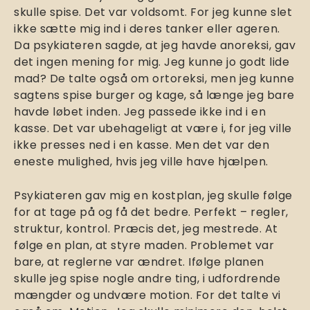
skulle spise. Det var voldsomt. For jeg kunne slet
ikke sætte mig ind i deres tanker eller ageren.
Da psykiateren sagde, at jeg havde anoreksi, gav
det ingen mening for mig. Jeg kunne jo godt lide
mad? De talte også om ortoreksi, men jeg kunne
sagtens spise burger og kage, så længe jeg bare
havde løbet inden. Jeg passede ikke ind i en
kasse. Det var ubehageligt at være i, for jeg ville
ikke presses ned i en kasse. Men det var den
eneste mulighed, hvis jeg ville have hjælpen.
Psykiateren gav mig en kostplan, jeg skulle følge
for at tage på og få det bedre. Perfekt – regler,
struktur, kontrol. Præcis det, jeg mestrede. At
følge en plan, at styre maden. Problemet var
bare, at reglerne var ændret. Ifølge planen
skulle jeg spise nogle andre ting, i udfordrende
mængder og undvære motion. For det talte vi