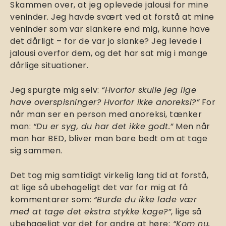
Skammen over, at jeg oplevede jalousi for mine
veninder. Jeg havde svært ved at forstå at mine
veninder som var slankere end mig, kunne have
det dårligt – for de var jo slanke? Jeg levede i
jalousi overfor dem, og det har sat mig i mange
dårlige situationer.
Jeg spurgte mig selv:
“Hvorfor skulle jeg lige
have overspisninger? Hvorfor ikke anoreksi?”
For
når man ser en person med anoreksi, tænker
man:
“Du er syg, du har det ikke godt.”
Men når
man har BED, bliver man bare bedt om at tage
sig sammen.
Det tog mig samtidigt virkelig lang tid at forstå,
at lige så ubehageligt det var for mig at få
kommentarer som:
“Burde du ikke lade vær
med at tage det ekstra stykke kage?”
, lige så
ubehageligt var det for andre at høre:
“Kom nu,