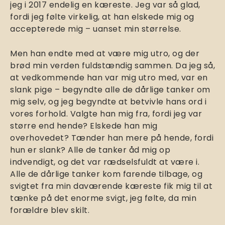
jeg i 2017 endelig en kæreste. Jeg var så glad,
fordi jeg følte virkelig, at han elskede mig og
accepterede mig – uanset min størrelse.
Men han endte med at være mig utro, og der
brød min verden fuldstændig sammen. Da jeg så,
at vedkommende han var mig utro med, var en
slank pige – begyndte alle de dårlige tanker om
mig selv, og jeg begyndte at betvivle hans ord i
vores forhold. Valgte han mig fra, fordi jeg var
større end hende? Elskede han mig
overhovedet? Tænder han mere på hende, fordi
hun er slank? Alle de tanker åd mig op
indvendigt, og det var rædselsfuldt at være i.
Alle de dårlige tanker kom farende tilbage, og
svigtet fra min daværende kæreste fik mig til at
tænke på det enorme svigt, jeg følte, da min
forældre blev skilt.