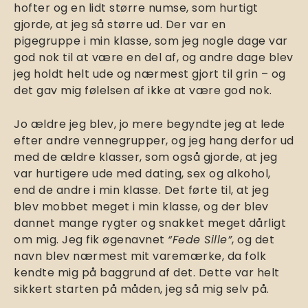
hofter og en lidt større numse, som hurtigt
gjorde, at jeg så større ud. Der var en
pigegruppe i min klasse, som jeg nogle dage var
god nok til at være en del af, og andre dage blev
jeg holdt helt ude og nærmest gjort til grin – og
det gav mig følelsen af ikke at være god nok.
Jo ældre jeg blev, jo mere begyndte jeg at lede
efter andre vennegrupper, og jeg hang derfor ud
med de ældre klasser, som også gjorde, at jeg
var hurtigere ude med dating, sex og alkohol,
end de andre i min klasse. Det førte til, at jeg
blev mobbet meget i min klasse, og der blev
dannet mange rygter og snakket meget dårligt
om mig. Jeg fik øgenavnet
“Fede Sille”
, og det
navn blev nærmest mit varemærke, da folk
kendte mig på baggrund af det. Dette var helt
sikkert starten på måden, jeg så mig selv på.