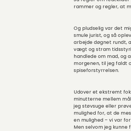
rammer og regler, at m
Og pludselig var det mi
smule jurist, og så opl
arbejde døgnet rundt, 
vægt og stram tidsstyr
handlede om mad, og al
morgenen, til jeg faldt
spiseforstyrrelsen.
Udover et ekstremt foku
minutterne mellem måltide
jeg støvsuge eller prøv
mulighed for, at de mes
en mulighed – vi var fo
Men selvom jeg kunne få 