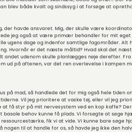
an blev både kvalt og sindssyg i at forsøge at opret
g, der havde ansvaret. Mig, der skulle være koordinator
evede jeg også at være primær behandler for mit eget
alle ugens dage og indenfor samtlige fagområder. Alt
ing. Hvornår er det næste måltid? Hvad skal det næste
t andet udenom skulle planlægges nøje derefter. Fra
 om ud på aftenen, var det ren overlevelse i kampen m
s på mad, så handlede det for mig også hele tiden om
rne. Vil jeg prioritere at vaske tøj, eller vil jeg prior
e at få styr på mit nervesystem ved en kop kaffe? Der v
t basale behov kunne få plads. Vi forsøgte at søge hj
r ressourcestærke, fik vi at vide. Vi kunne bare søge h
nogen til at handle for os, så havde jeg ikke den halve