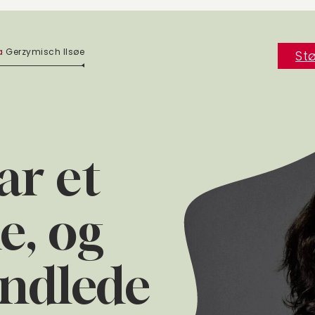
a Gerzymisch Ilsøe
Stø
ar et
e, og
andlede