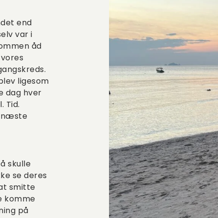
ndet end
elv var i
gdommen åd
 vores
gangskreds.
blev ligesom
e dag hver
. Tid.
l næste
å skulle
kke se deres
at smitte
ke komme
ning på