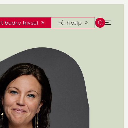
t bedre trivsel
Få hjælp