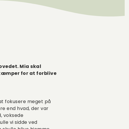
hovedet. Mia skal
kæmper for at forblive
 at fokusere meget på
ere end hvad, der var
d, voksede
le vi sidde ved