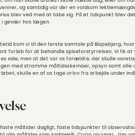
af, om han skulle afsted i skole næste dag, eller om ha
 venner, og samtidig var der en voldsom lektiemængde
ius blev ved med at tabe sig. På et tidspunkt blev de
t i gevær hos lægen.
tid kom vi til den første samtale på Bispebjerg, hvor vi
ant forløb for at behandle spiseforstyrrelsen. Vi fik at 
es side, men at det var os forældre, der skulle vareta
ngen med stramme måltidsskemaer, opsyn samt alle d
løbet, skulle en af os tage orlov fra arbejde under i
velse
faste måltider dagligt, faste tidspunkter til observat
r til alle måltider som sødmælk, Cocio og smør… Der 