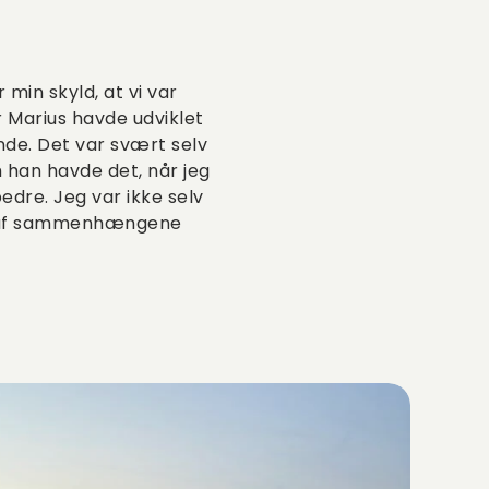
min skyld, at vi var
or Marius havde udviklet
nde. Det var svært selv
m han havde det, når jeg
bedre. Jeg var ikke selv
et af sammenhængene