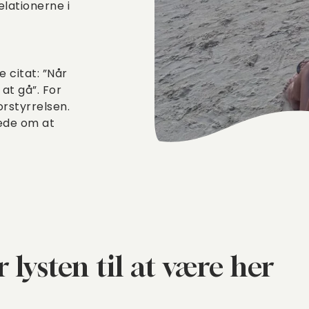
elationerne i
 citat: ”Når
at gå”. For
rstyrrelsen.
lede om at
 lysten til at være her