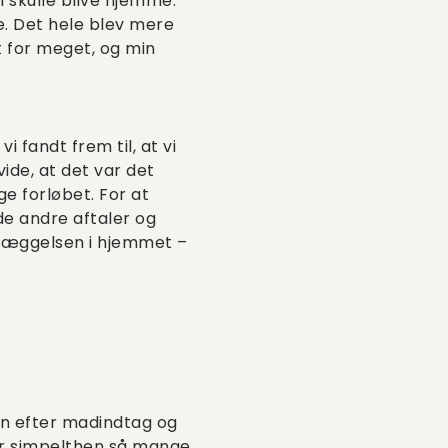
n skulle blive hjemme.
. Det hele blev mere
t for meget, og min
 fandt frem til, at vi
vide, at det var det
ge forløbet. For at
e andre aftaler og
ndlæggelsen i hjemmet –
ion efter madindtag og
var simpelthen så mange