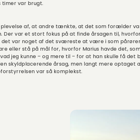
 timer var brugt.
plevelse af, at andre tænkte, at det som forælder var 
. Der var et stort fokus på at finde årsagen til, hvorf
g det var noget af det sværeste at være i som pårøre
vare eller stå på mål for, hvorfor Marius havde det, so
vad jeg kunne – og mere til – for at han skulle få det 
e den skyldplacerende årsag, men langt mere optag
eforstyrrelsen var så komplekst.