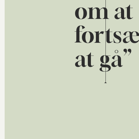
om at
forts
at gå”