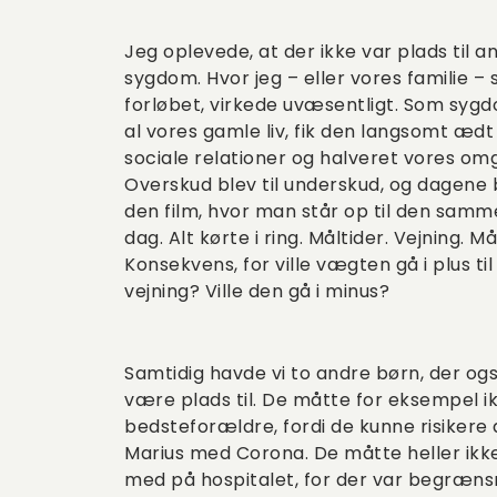
Jeg oplevede, at der ikke var plads til a
sygdom. Hvor jeg – eller vores familie – s
forløbet, virkede uvæsentligt. Som sy
al vores gamle liv, fik den langsomt ædt
sociale relationer og halveret vores om
Overskud blev til underskud, og dagene 
den film, hvor man står op til den samm
dag. Alt kørte i ring. Måltider. Vejning. Mål
Konsekvens, for ville vægten gå i plus ti
vejning? Ville den gå i minus?
Samtidig havde vi to andre børn, der ogs
være plads til. De måtte for eksempel i
bedsteforældre, fordi de kunne risikere 
Marius med Corona. De måtte heller ik
med på hospitalet, for der var begræns