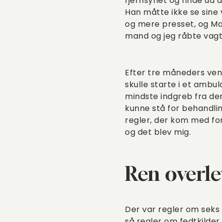
fjernsynet og finde ud 
Han måtte ikke se sine
og mere presset, og Mar
mand og jeg råbte vag
Efter tre måneders vente
skulle starte i et ambul
mindste indgreb fra der
kunne stå for behandli
regler, der kom med for
og det blev mig.
Ren overle
Der var regler om seks 
så regler om fedtkilde