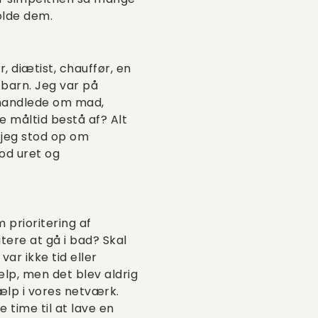
holde dem.
, diætist, chauffør, en
 barn. Jeg var på
 handlede om mad,
 måltid bestå af? Alt
 jeg stod op om
od uret og
 prioritering af
itere at gå i bad? Skal
ar ikke tid eller
ælp, men det blev aldrig
jælp i vores netværk.
 time til at lave en