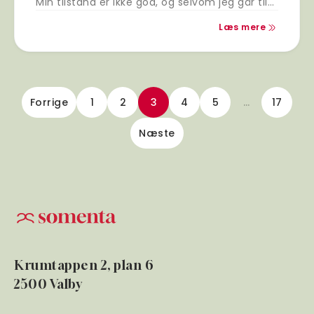
Min tilstand er ikke god, og selvom jeg går til
psykolog, så er…
Læs mere
Forrige
1
2
3
4
5
…
17
Næste
Krumtappen 2, plan 6
2500 Valby