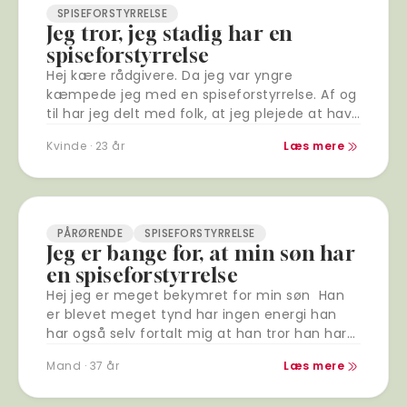
SPISEFORSTYRRELSE
Jeg tror, jeg stadig har en
spiseforstyrrelse
Hej kære rådgivere. Da jeg var yngre
kæmpede jeg med en spiseforstyrrelse. Af og
til har jeg delt med folk, at jeg plejede at have
et anstrengt forhold til…
Kvinde · 23 år
Læs mere
PÅRØRENDE
SPISEFORSTYRRELSE
Jeg er bange for, at min søn har
en spiseforstyrrelse
Hej jeg er meget bekymret for min søn Han
er blevet meget tynd har ingen energi han
har også selv fortalt mig at han tror han har
fået en…
Mand · 37 år
Læs mere