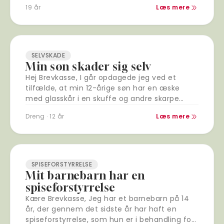
gange om dagen. Og føler mig…
19 år
Læs mere
SELVSKADE
Min søn skader sig selv
Hej Brevkasse, I går opdagede jeg ved et
tilfælde, at min 12-årige søn har en æske
med glasskår i en skuffe og andre skarpe
genstande på sit værelse. I…
Dreng · 12 år
Læs mere
SPISEFORSTYRRELSE
Mit barnebarn har en
spiseforstyrrelse
Kære Brevkasse, Jeg har et barnebarn på 14
år, der gennem det sidste år har haft en
spiseforstyrrelse, som hun er i behandling for.